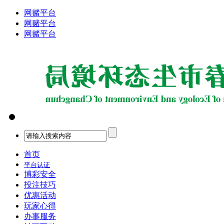
网赌平台
网赌平台
网赌平台
首页
平台认证
博彩安全
投注技巧
优惠活动
玩家心得
办事服务