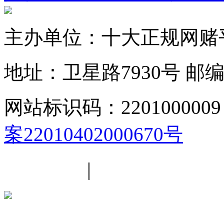
主办单位：十大正规网赌
地址：卫星路7930号
邮编
网站标识码：2201000009
案22010402000670号
平台简介
|
线路导航