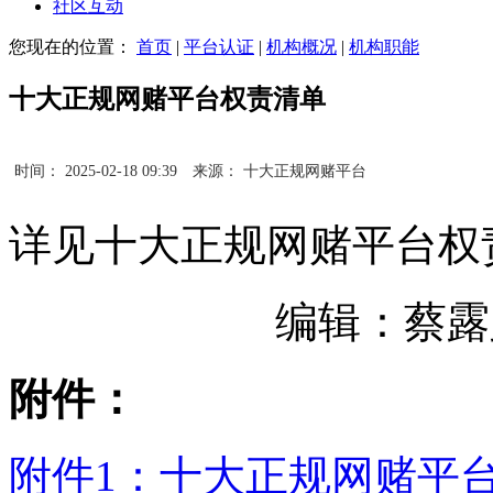
社区互动
您现在的位置：
首页
|
平台认证
|
机构概况
|
机构职能
十大正规网赌平台权责清单
时间： 2025-02-18 09:39
来源： 十大正规网赌平台
详见十大正规网赌平台权
编辑：蔡露
附件：
附件1：十大正规网赌平台权