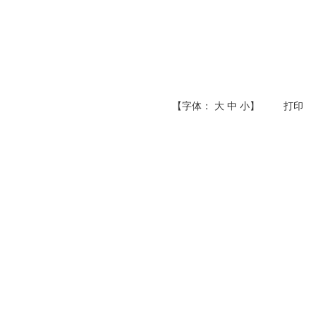
【字体：
大
中
小
】
打印