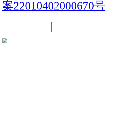
案22010402000670号
平台简介
|
线路导航