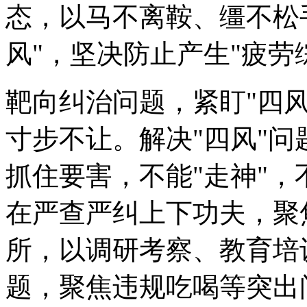
态，以马不离鞍、缰不松
风"，坚决防止产生"疲劳
靶向纠治问题，紧盯"四
寸步不让。解决"四风"
抓住要害，不能"走神"，
在严查严纠上下功夫，聚
所，以调研考察、教育培
题，聚焦违规吃喝等突出