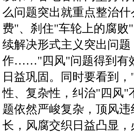
么问题突出就重点整治什
费"、刹住"车轮上的腐败
续解决形式主义突出问题
作……"四风"问题得到
日益巩固。同时要看到，
性、复杂性，纠治"四风"
题依然严峻复杂，顶风违
长，风腐交织日益凸显，必