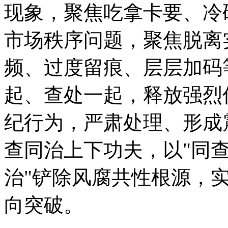
现象，聚焦吃拿卡要、冷
市场秩序问题，聚焦脱离
频、过度留痕、层层加码
起、查处一起，释放强烈
纪行为，严肃处理、形成
查同治上下功夫，以"同查
治"铲除风腐共性根源，实
向突破。