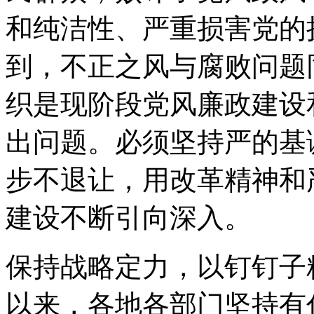
和纯洁性、严重损害党的
到，不正之风与腐败问题
织是现阶段党风廉政建设
出问题。必须坚持严的基
步不退让，用改革精神和
建设不断引向深入。
保持战略定力，以钉钉子
以来，各地各部门坚持有