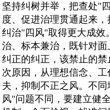
坚持纠树并举，把查处"
度、促进治理贯通起来，
纠治"四风"取得更大成效
治、标本兼治，既针对面
纠正的纠正，该禁止的禁
次原因，从理想信念、工
夫，抑制不正之风。不同
风"问题不同，要建立健