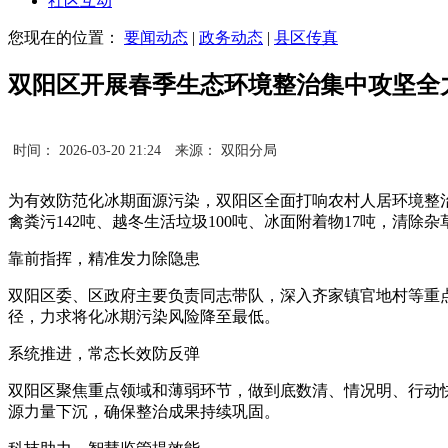
社区互动
您现在的位置：
要闻动态
|
政务动态
|
县区传真
双阳区开展春季生态环境整治集中攻坚全
时间： 2026-03-20 21:24
来源： 双阳分局
为有效防范化冰期面源污染，双阳区全面打响农村人居环境整治春
禽粪污142吨、越冬生活垃圾100吨、冰面附着物17吨，清除杂
靠前指挥，精准发力除隐患
双阳区委、区政府主要负责同志带队，深入齐家镇官地村等重
径，力求将化冰期污染风险降至最低。
系统推进，常态长效防反弹
双阳区聚焦重点领域和薄弱环节，做到底数清、情况明、行动
源力量下沉，确保整治成果持续巩固。