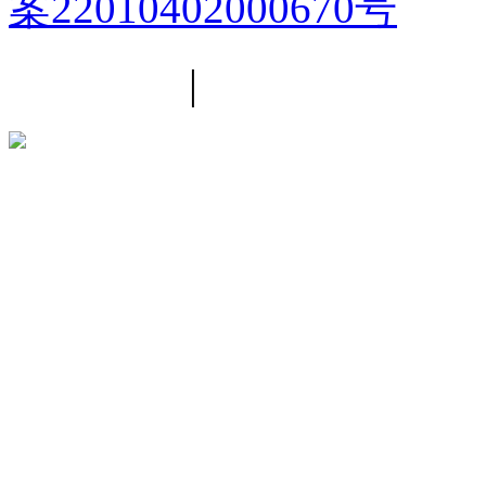
案22010402000670号
平台简介
|
线路导航