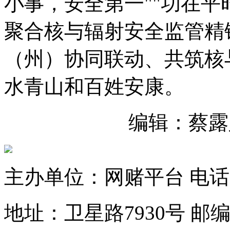
小事，安全第一""功在平
聚合核与辐射安全监管精
（州）协同联动、共筑核
水青山和百姓安康。
编辑：蔡露
主办单位：网赌平台
电话：
地址：卫星路7930号
邮编