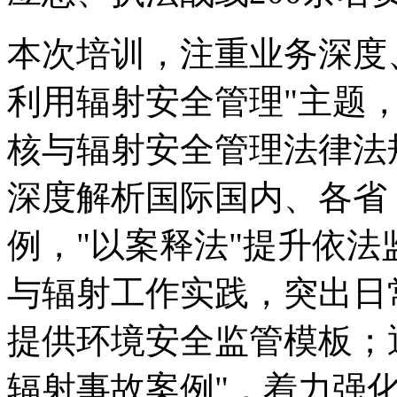
本次培训，注重业务深度
利用辐射安全管理"主题
核与辐射安全管理法律法
深度解析国际国内、各省
例，"以案释法"提升依
与辐射工作实践，突出日
提供环境安全监管模板；
辐射事故案例"，着力强