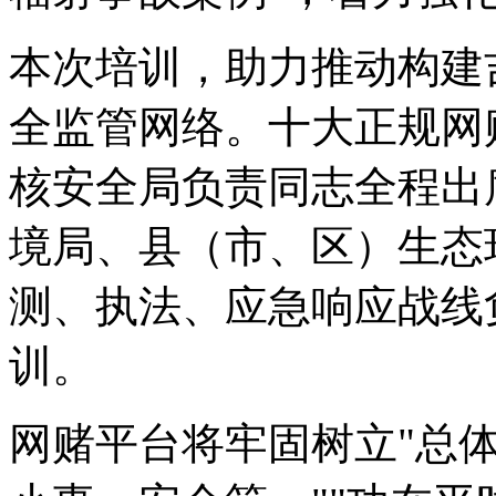
本次培训，助力推动构建吉
全监管网络。十大正规网
核安全局负责同志全程出
境局、县（市、区）生态
测、执法、应急响应战线
训。
网赌平台将牢固树立"总体