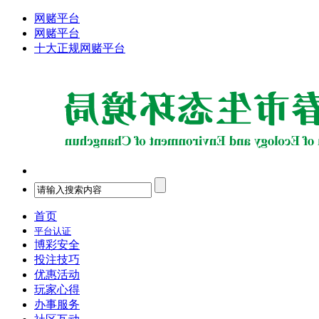
网赌平台
网赌平台
十大正规网赌平台
首页
平台认证
博彩安全
投注技巧
优惠活动
玩家心得
办事服务