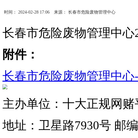
时间： 2024-02-28 17:06
来源： 长春市危险废物管理中心
长春市危险废物管理中心2
附件：
长春市危险废物管理中心-20
主办单位：十大正规网赌
地址：卫星路7930号
邮编