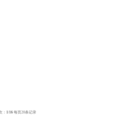
次：
1
/
16
每页20条记录