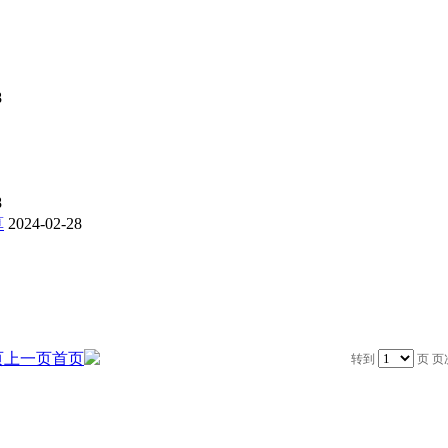
8
8
算
2024-02-28
页
上一页
首页
转到
页 页