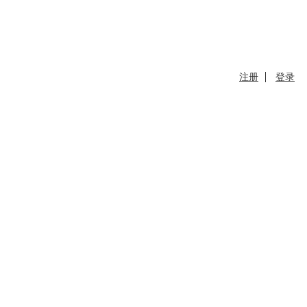
注册
登录