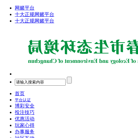
网赌平台
十大正规网赌平台
十大正规网赌平台
首页
平台认证
博彩安全
投注技巧
优惠活动
玩家心得
办事服务