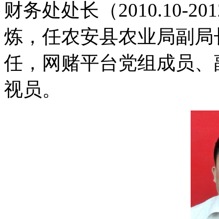
财务处处长（2010.10-2
炼，任农安县农业局副局
任，网赌平台党组成员、
视员。