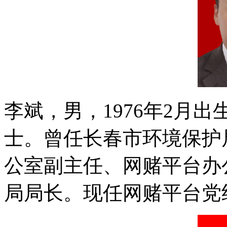
李斌，男，1976年2月
士。曾任长春市环境保护
公室副主任、网赌平台办
局局长。现任网赌平台党