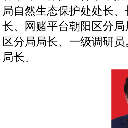
局自然生态保护处处长、
长、网赌平台朝阳区分局
区分局局长、一级调研员
局长。