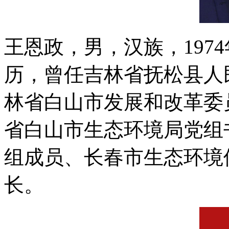
王恩政，男，汉族，197
历，曾任吉林省抚松县人
林省白山市发展和改革委
省白山市生态环境局党组
组成员、长春市生态环境
长。