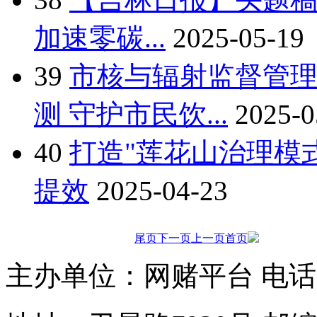
加速零碳...
2025-05-19
39
市核与辐射监督管
测 守护市民饮...
2025-0
40
打造"莲花山治理模
提效
2025-04-23
尾页
下一页
上一页
首页
主办单位：网赌平台
电话：