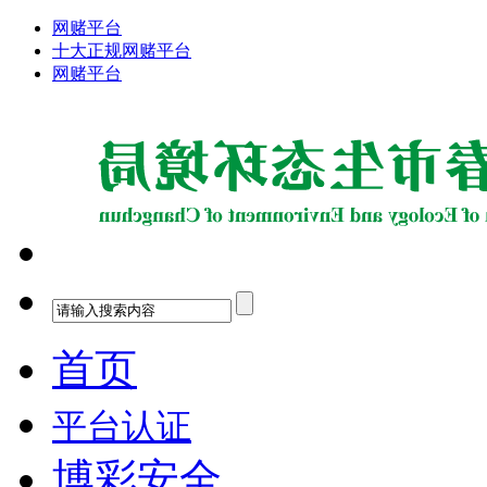
网赌平台
十大正规网赌平台
网赌平台
首页
平台认证
博彩安全