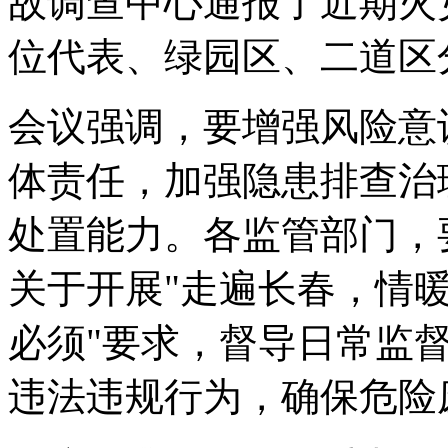
故调查中心通报了近期火
位代表、绿园区、二道区
会议强调，要增强风险意
体责任，加强隐患排查治
处置能力。各监管部门，
关于开展"走遍长春，情暖
必须"要求，督导日常监
违法违规行为，确保危险