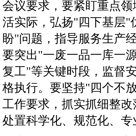
会议要求，要紧盯重点领
活实际，弘扬"四下基层"
盼"问题，指导服务生产
要突出"一废一品一库一源
复工"等关键时段，监督
格执行。要坚持"四个不放
工作要求，抓实抓细整改
处置科学化、规范化、专