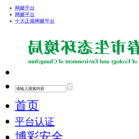
网赌平台
网赌平台
十大正规网赌平台
首页
平台认证
博彩安全