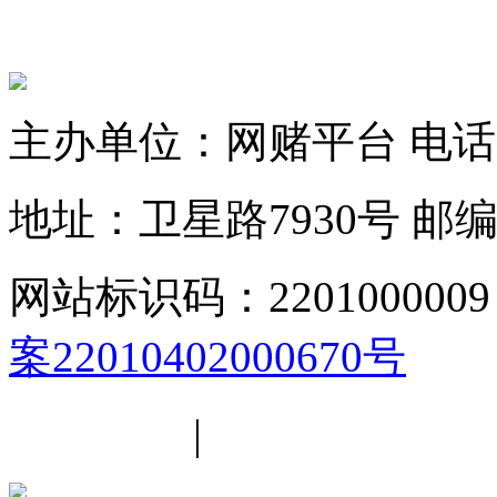
主办单位：网赌平台
电话：
地址：卫星路7930号
邮编
网站标识码：2201000009
案22010402000670号
平台简介
|
线路导航