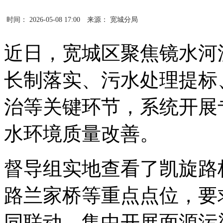
时间： 2026-05-08 17:00
来源： 宽城分局
近日，宽城区聚焦镜水河
长制落实、污水处理提标
治等关键环节，系统开展
水环境质量改善。
督导组实地查看了凯旋路
路兰家桥等重点点位，要
同联动，集中开展面源污