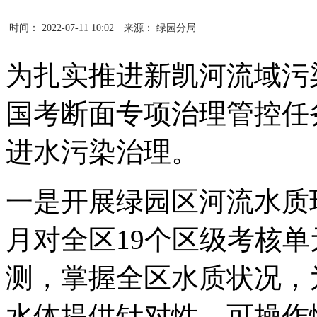
时间： 2022-07-11 10:02
来源： 绿园分局
为扎实推进新凯河流域污
国考断面专项治理管控任
进水污染治理。
一是开展绿园区河流水质
月对全区19个区级考核单
测，掌握全区水质状况，
水体提供针对性、可操作