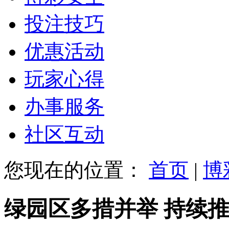
投注技巧
优惠活动
玩家心得
办事服务
社区互动
您现在的位置：
首页
|
博
绿园区多措并举 持续