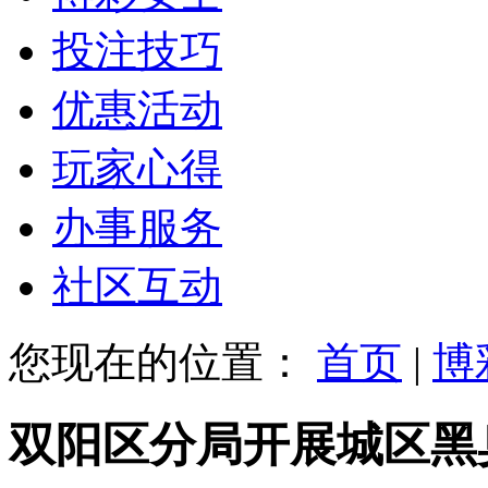
投注技巧
优惠活动
玩家心得
办事服务
社区互动
您现在的位置：
首页
|
博
双阳区分局开展城区黑