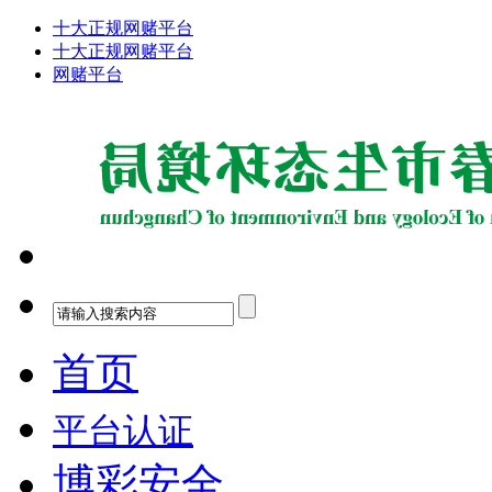
十大正规网赌平台
十大正规网赌平台
网赌平台
首页
平台认证
博彩安全