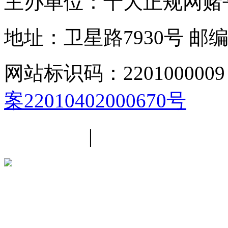
主办单位：十大正规网赌
地址：卫星路7930号
邮编
网站标识码：2201000009
案22010402000670号
平台简介
|
线路导航