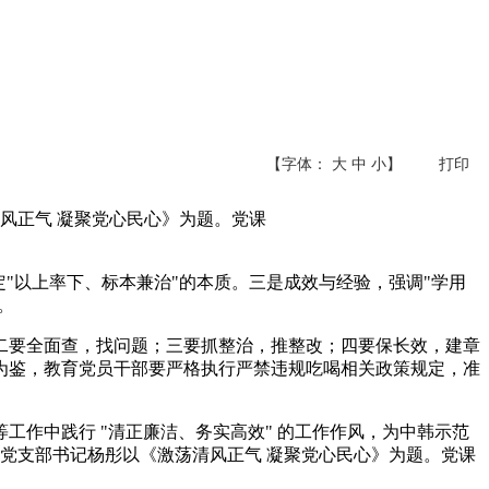
【字体：
大
中
小
】
打印
风正气 凝聚党心民心》为题。党课
"以上率下、标本兼治"的本质。三是成效与经验，强调"学用
。
二要全面查，找问题；三要抓整治，推整改；四要保长效，建章
为鉴，教育党员干部要严格执行严禁违规吃喝相关政策规定，准
作中践行 "清正廉洁、务实高效" 的工作作风，为中韩示范
党支部书记杨彤以《激荡清风正气 凝聚党心民心》为题。党课