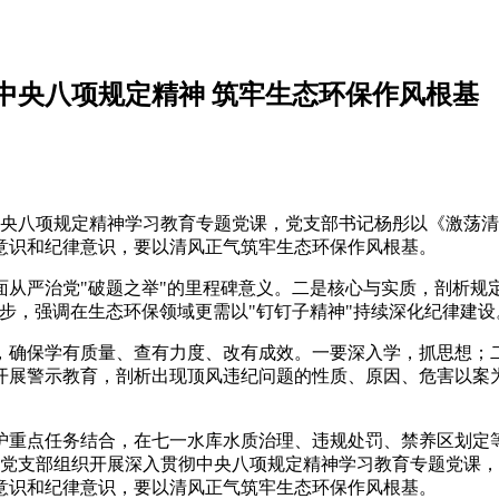
中央八项规定精神 筑牢生态环保作风根基
中央八项规定精神学习教育专题党课，党支部书记杨彤以《激荡清
织意识和纪律意识，要以清风正气筑牢生态环保作风根基。
从严治党"破题之举"的里程碑意义。二是核心与实质，剖析规定
步，强调在生态环保领域更需以"钉钉子精神"持续深化纪律建设
，确保学有质量、查有力度、改有成效。一要深入学，抓思想；
开展警示教育，剖析出现顶风违纪问题的性质、原因、危害以案
重点任务结合，在七一水库水质治理、违规处罚、禁养区划定等工
局党支部组织开展深入贯彻中央八项规定精神学习教育专题党课，
织意识和纪律意识，要以清风正气筑牢生态环保作风根基。