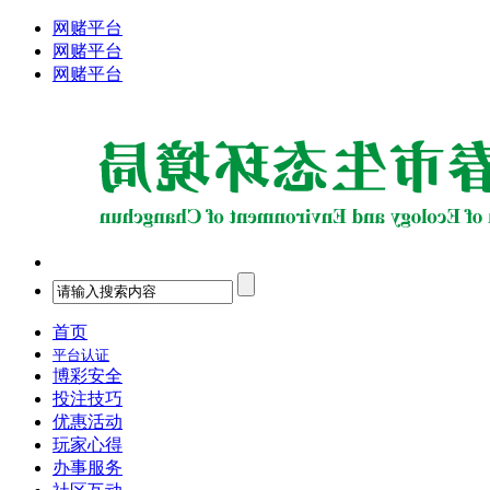
网赌平台
网赌平台
网赌平台
首页
平台认证
博彩安全
投注技巧
优惠活动
玩家心得
办事服务