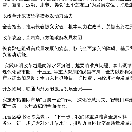
雪、避暑、运动、康养、美食"五个莲花山"为发展定位，打造
以改革开放攻坚举措激发动力活力
全会指出，推动长春振兴突破，根本动力在改革、关键出路在
改革攻坚，直击痛点方能破解发展梗阻——
长春聚焦阻碍高质量发展的痛点、影响全面振兴的障碍、基层和
兴蓄势赋能。
"实践证明改革越是向深水区挺进，越要瞄准真问题、拿出硬
现代化都市圈、"十五五"等重大规划的谋篇布局；全力以赴稳
产业跑出加速度；全力以赴抓项目、扩投资，为经济社会发展集
开放拓局，联通内外方能激活发展全局——
实施开拓国际市场"百展千企"行动，深化智慧海关、智慧口岸
带一路"，以开放赋能全面振兴。
九台区委书记陈亮表示，"下一步，我们将重点培育金属材料
务业，进一步扩大对外开放水平，推动九台区经济高质量发展