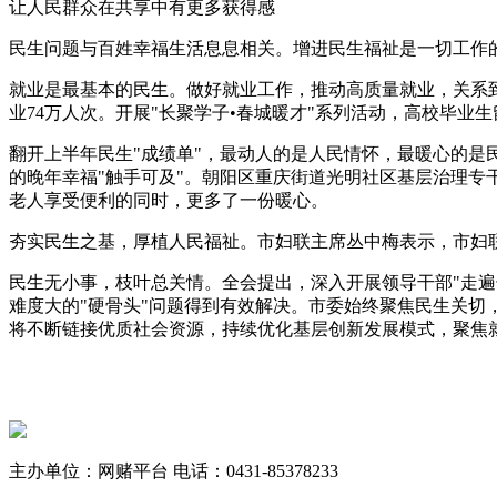
让人民群众在共享中有更多获得感
民生问题与百姓幸福生活息息相关。增进民生福祉是一切工作
就业是最基本的民生。做好就业工作，推动高质量就业，关系到
业74万人次。开展"长聚学子•春城暖才"系列活动，高校毕业生留
翻开上半年民生"成绩单"，最动人的是人民情怀，最暖心的是民
的晚年幸福"触手可及"。朝阳区重庆街道光明社区基层治理
老人享受便利的同时，更多了一份暖心。
夯实民生之基，厚植人民福祉。市妇联主席丛中梅表示，市妇联
民生无小事，枝叶总关情。全会提出，深入开展领导干部"走遍
难度大的"硬骨头"问题得到有效解决。市委始终聚焦民生关
将不断链接优质社会资源，持续优化基层创新发展模式，聚焦
主办单位：网赌平台
电话：0431-85378233