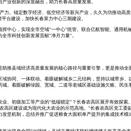
与产业创新的深度融合，助力长春高质量发展。
生产力。锚定数字经济、低空经济等新兴产业，久久为功推动高质
聚平台建设，加快长春算力中心三期建设。
指挥中心，实现全市空域"一中心"统管。联合亿航智能、通用机
全市科技创新发展贡献"净月力量"。
是助推县域经济高质量发展的核心路径与重要引擎，更是推动全
区域协同、一体联动。着眼破解城乡二元结构，坚持以城带乡、
药城。着眼破解绿园、宽城、二道等老城区基础设施欠账、民生
业、初级加工等产业的"低端锁定"？长春农高区展开有效探索
把农高区建设成为现代化大农业的示范高地。"长春农高区党工
力攻坚机制，总结并推广促进粮食大面积单产提升的集成技术模