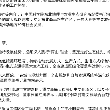
首次跻身全国500强镇；县域主要经济指标增速继去年高于全市
作者的工作热情。
振兴"等内容，让中国科学院东北地理与农业生态研究所纪委书记
全的重大战略需求，立足东北商品粮主产区，开展大豆等主要农
续推动地方经济社会发展。
引擎。
特发展优势，必须深入践行"两山"理念，坚定走好生态优先、
色低碳循环经济，持续推动发展方式、生产方式、生活方式绿色
"生态连通等重大生态工程，全市建成区绿化覆盖率达到43.7%
未来面貌。"在城市规划方面，全市规划和自然资源系统将深化
资源局党组书记蒋旭桐表示。
我市全力打造城市文旅新IP，通过新民大街等历史文化街区，以及
集团党委书记、董事长董红涛表示，集团将创新打造文旅融合新范
旅力量。
生态旅游度假区党工委书记、管委会主任王小明表示，莲花山生态