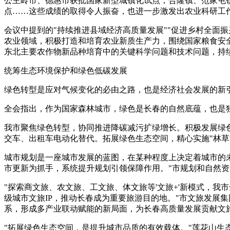
公主岭市、德惠市获批国家新型城镇化试点；合隆镇、范家屯镇
点……这些成绩的取得令人振奋，也进一步激发出农业科研工
会议中提到的"持续推进县域经济高质量发展""促进乡村全面
农业领域，积极打造和培育农业新质生产力，围绕国家粮食安
东北主要农作物新品种培育中的关键科学问题和技术问题，持
统筹生态环境保护和绿色低碳发展
绿色转型是应对气候变化的必由之路，也是经济社会发展的新
全会指出，作为国家森林城市，绿色是长春的自然底蕴，也是独
我市聚焦绿色转型，协同推进降碳减污扩绿增长。积极发展绿
交车、出租车电动化替代。拓展绿色生态空间，精心实施"林草湿
城市规划是一座城市发展的蓝图，在某种程度上决定着城市的
市更新为抓手，系统提升规划引领保障作用。"市规划和自然
"探索商文旅、农文旅、工文旅、体文旅等'文旅+'新模式，
级城市文旅IP，推动长春成为重要旅游目的地。"市文旅发展
系，形成多产业联动赋能的新局面，为长春高质量发展贡献文
"拓展绿色生态空间，是提升城市品质的有效载体。"莲花山