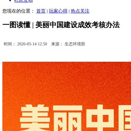
社区互动
您现在的位置：
首页
|
玩家心得
|
热点关注
一图读懂 | 美丽中国建设成效考核办法
时间： 2026-05-14 12:50
来源： 生态环境部