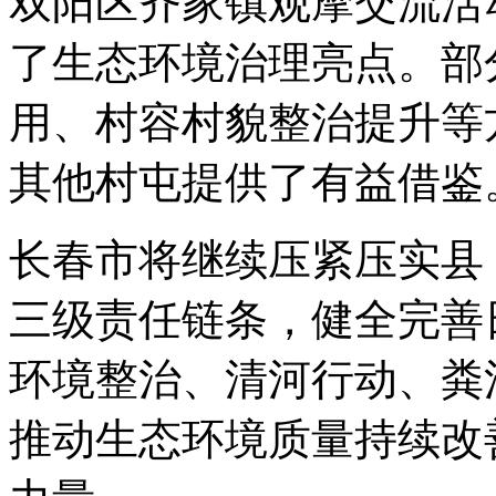
双阳区齐家镇观摩交流活
了生态环境治理亮点。部
用、村容村貌整治提升等
其他村屯提供了有益借鉴
长春市将继续压紧压实县
三级责任链条，健全完善
环境整治、清河行动、粪
推动生态环境质量持续改