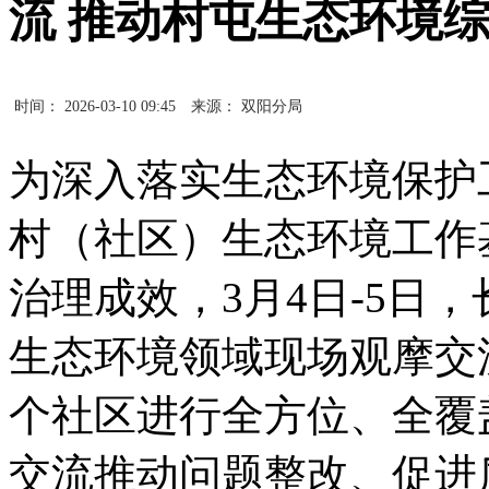
流 推动村屯生态环境
时间： 2026-03-10 09:45
来源： 双阳分局
为深入落实生态环境保护
村（社区）生态环境工作
治理成效，3月4日-5日
生态环境领域现场观摩交
个社区进行全方位、全覆
交流推动问题整改、促进