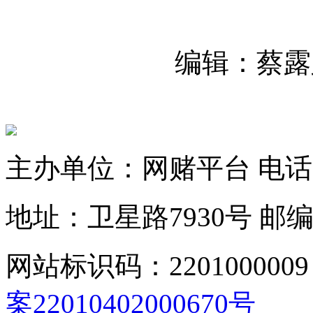
编辑：蔡露
主办单位：网赌平台
电话：
地址：卫星路7930号
邮编
网站标识码：2201000009
案22010402000670号