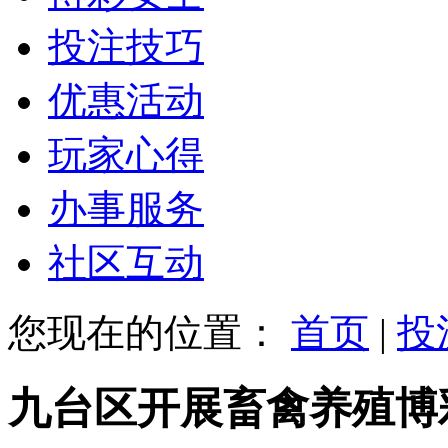
投注技巧
优惠活动
玩家心得
办事服务
社区互动
您现在的位置：
首页
|
投
九台区开展畜禽养殖博