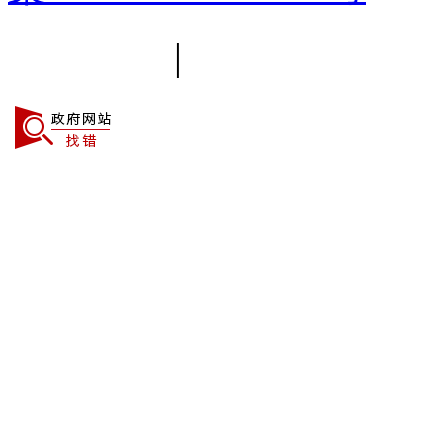
平台简介
|
线路导航