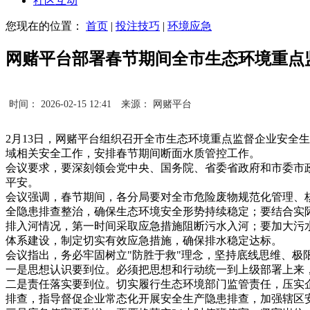
社区互动
您现在的位置：
首页
|
投注技巧
|
环境应急
网赌平台部署春节期间全市生态环境重点
时间： 2026-02-15 12:41
来源： 网赌平台
2月13日，网赌平台组织召开全市生态环境重点监督企业安全
域相关安全工作，安排春节期间断面水质管控工作。
会议要求，要深刻领会党中央、国务院、省委省政府和市委市
平安。
会议强调，春节期间，各分局要对全市危险废物规范化管理、
全隐患排查整治，确保生态环境安全形势持续稳定；要结合实
排入河情况，第一时间采取应急措施阻断污水入河；要加大污
体系建设，制定切实有效应急措施，确保排水稳定达标。
会议指出，务必牢固树立"防胜于救"理念，坚持底线思维、极限
一是思想认识要到位。必须把思想和行动统一到上级部署上来
二是责任落实要到位。切实履行生态环境部门监管责任，压实
排查，指导督促企业常态化开展安全生产隐患排查，加强辖区