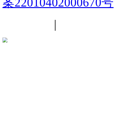
案22010402000670号
平台简介
|
线路导航