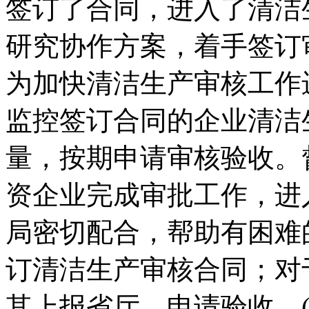
签订了合同，进入了清洁
研究协作方案，着手签订
为加快清洁生产审核工作
监控签订合同的企业清洁
量，按期申请审核验收。
资企业完成审批工作，进
局密切配合，帮助有困难
订清洁生产审核合同；对
其上报省厅，申请验收。