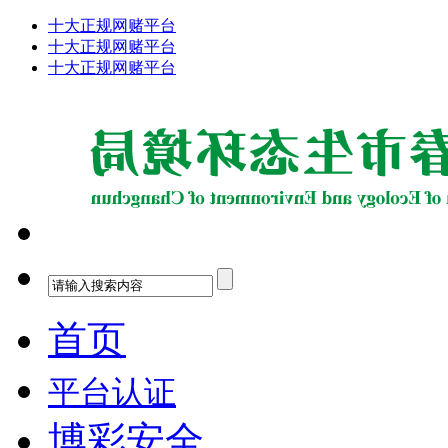
十大正规网赌平台
十大正规网赌平台
十大正规网赌平台
首页
平台认证
博彩安全