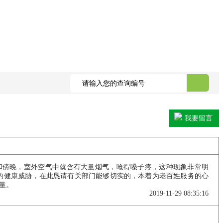
我要留言
晨和傍晚，室外空气中就含有大量烟气，呛得嗓子疼，这种现象非常明
的健康威胁，在此恳请有关部门能够切实的，本着为老百姓服务的心
量。
2019-11-29 08:35:16