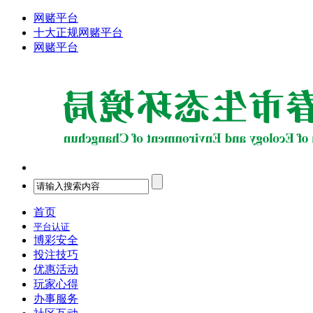
网赌平台
十大正规网赌平台
网赌平台
首页
平台认证
博彩安全
投注技巧
优惠活动
玩家心得
办事服务