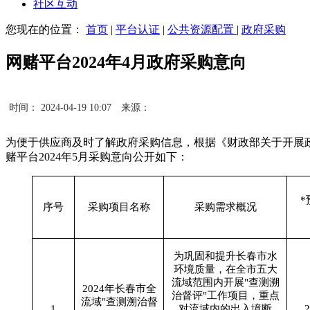
社区互动
您现在的位置：
首页
|
平台认证
|
公共资源配置
|
政府采购
网赌平台2024年4月政府采购意向
时间： 2024-04-19 10:07
来源：
为便于供应商及时了解政府采购信息，根据《财政部关于开展政
赌平台2024年5月采购意向公开如下：
*
序号
采购项目名称
采购需求概况
为巩固和提升长春市水
环境质量，在全市五大
流域范围内开展
"查测溯
2024年长春市全
治督评"工作项目，重点
流域"查测溯治督
1
对流域内的出入境断
2