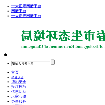
十大正规网赌平台
网赌平台
十大正规网赌平台
首页
平台认证
博彩安全
投注技巧
优惠活动
玩家心得
办事服务